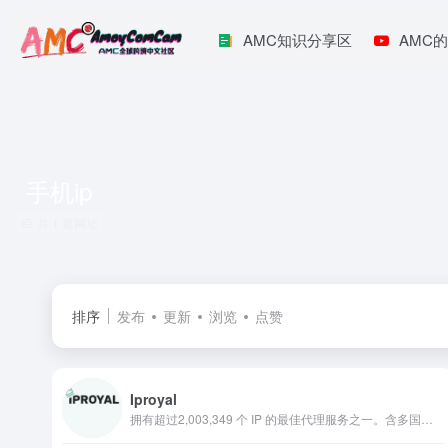
AMC知识分享区
AMC的
手机ip
共 1 篇网址
排序
发布
更新
浏览
点赞
Iproyal
拥有超过2,003,349 个 IP 的最佳代理服务之一。含多国静态住宅。需5条起购买。