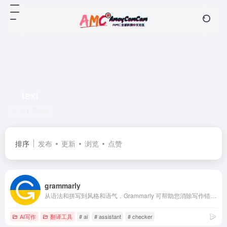
text
共 1 篇网址
排序
发布
更新
浏览
点赞
grammarly
从语法和拼写到风格和语气，Grammarly 可帮助您消除写作错误并找到表达自己的完美词语。您将在 Gmail、Google 文档、Twitter、LinkedIn 以及您发现自己写作的几乎所有其他地方获得来自 Grammarly 的实时反馈
AI写作
翻译工具
# ai
# assistant
# checker