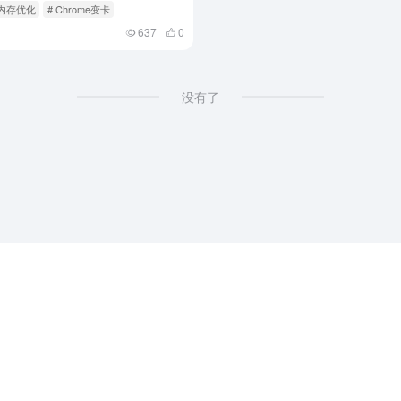
me内存优化
# Chrome变卡
637
0
没有了