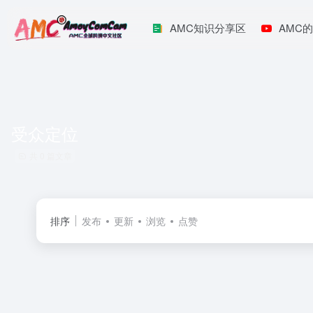
AMC知识分享区
AMC的
受众定位
共 0 篇文章
排序
发布
更新
浏览
点赞