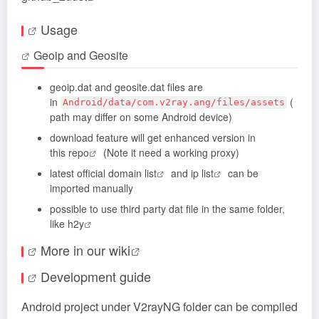
Usage
Geoip and Geosite
geoip.dat and geosite.dat files are
in
(
Android/data/com.v2ray.ang/files/assets
path may differ on some Android device)
download feature will get enhanced version in
this
repo
(Note it need a working proxy)
latest official
domain list
and
ip list
can be
imported manually
possible to use third party dat file in the same folder,
like
h2y
More in our
wiki
Development guide
Android project under V2rayNG folder can be compiled