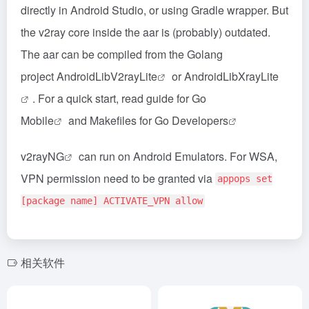
directly in Android Studio, or using Gradle wrapper. But
the v2ray core inside the aar is (probably) outdated.
The aar can be compiled from the Golang
project
AndroidLibV2rayLite
or
AndroidLibXrayLite
. For a quick start, read guide for
Go
Mobile
and
Makefiles for Go Developers
v2rayNG
can run on Android Emulators. For WSA,
VPN permission need to be granted via
appops set
[package name] ACTIVATE_VPN allow
相关软件