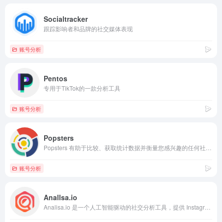
Socialtracker
跟踪影响者和品牌的社交媒体表现
账号分析
Pentos
专用于TikTok的一款分析工具
账号分析
Popsters
Popsters 有助于比较、获取统计数据并衡量您感兴趣的任何社交页面的帖子的效率
账号分析
Anallsa.io
Analisa.io 是一个人工智能驱动的社交分析工具，提供 Instagram 分析和 TikTok 分析适用于所有企业 类型和规模从中小型企业到 企业。 Analisa.io 可免费使用，只需输入任何 Instagram 和 TikTok 个人资料或 Hashtag 以获得即时基本信息 分析，并可通过灵活的订阅计划升级 高级分析。 Analisa.io 升级工具的主要功能 包括活动报告、追随者受众人口统计数据 （包括年龄、性别和国家/地区见解），追随者 真实性审核，影响者映射，标记关系， 内容分析、发布时间表、地理位置映射、日期 定制、客户经理的专门支持，以及 PDF 或 CSV 导出