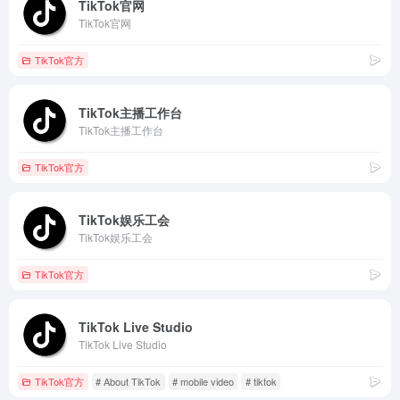
TikTok官网
TikTok官网
TikTok官方
TikTok主播工作台
TikTok主播工作台
TikTok官方
TikTok娱乐工会
TikTok娱乐工会
TikTok官方
TikTok Live Studio
TikTok Live Studio
TikTok官方
# About TikTok
# mobile video
# tiktok