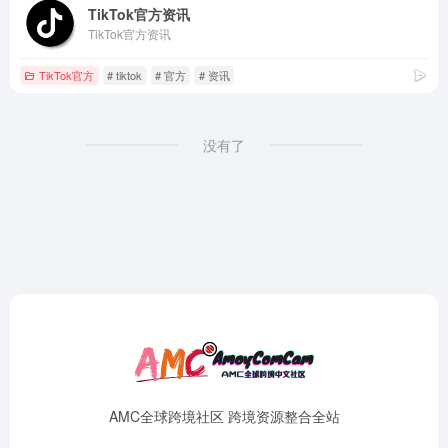
TikTok官方资讯
TikTok官方资讯
TikTok官方
# tiktok
# 官方
# 资讯
没有了
AMC全球跨境社区 跨境资源整合全站