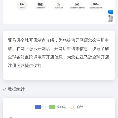
亚马逊全球开店站点介绍，为您提供开网店怎么注册申
请、在网上怎么开网店、开网店申请等信息，快速了解
全球各站点跨境电商开店信息，为您在亚马逊全球开店
注册运营提供便捷
数据统计