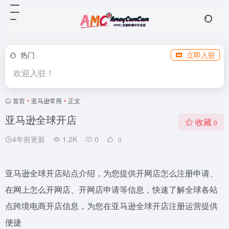
热门
立即入驻
欢迎入驻！
首页
•
亚马逊常用
•
正文
亚马逊全球开店
收藏
0
4年前更新
1.2K
0
0
亚马逊全球开店站点介绍，为您提供开网店怎么注册申请、
在网上怎么开网店、开网店申请等信息，快速了解全球各站
点跨境电商开店信息，为您在亚马逊全球开店注册运营提供
便捷