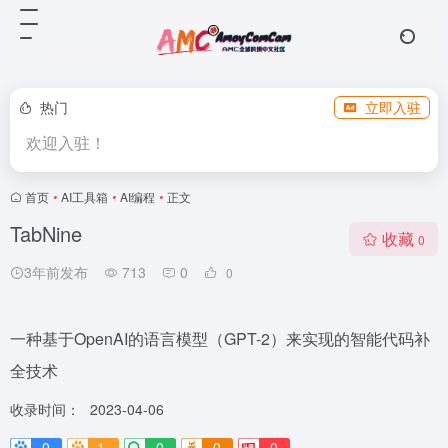
热门
立即入驻
欢迎入驻！
首页
•
AI工具箱
•
AI编程
•
正文
TabNine
收藏
0
3年前发布
713
0
0
一种基于OpenAI的语言模型（GPT-2）来实现的智能代码补
全技术
收录时间：
2023-04-06
0
1-
0
0
0