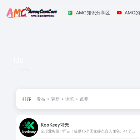
AMC知识分享区
AMC的
idc
共 1 篇网址
排序
发布
更新
浏览
点赞
KooKeey可壳
全球业务级IP严选！提供15个国家静态真人住宅、41个国家静态服务器、192个国家的动态住宅IP，纯度较高