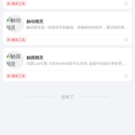
脚本工具
触动精灵
触动精灵是一款模拟手机触摸、按键操作的软件，通过制作脚本，可以让触动精灵代替双手，自动执行一系列触摸、按键操作。
脚本工具
触摸精灵
内置Lua引擎; iOS/Android双平台支持; 桌面中控端方便管理; 集成VSCode编辑器, 配合远程UI带来全新脚本开发体验.
脚本工具
没有了