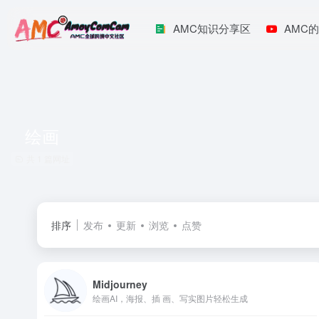
AMC知识分享区
AMC的
绘画
共 1 篇网址
排序
发布
更新
浏览
点赞
Midjourney
绘画AI，海报、插 画、写实图片轻松生成