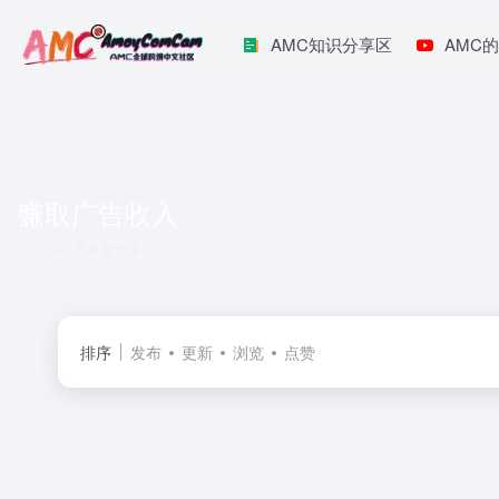
AMC知识分享区
AMC的
赚取广告收入
共 0 篇文章
排序
发布
更新
浏览
点赞